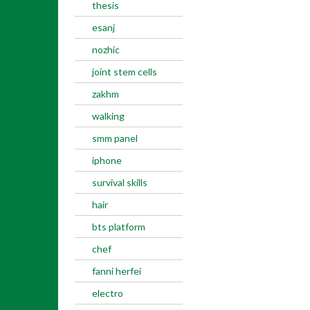
thesis
esanj
nozhic
joint stem cells
zakhm
walking
smm panel
iphone
survival skills
hair
bts platform
chef
fanni herfei
electro