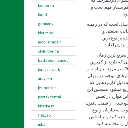
kerkereh
هم بسیار مهم است و
ود.
kood
germany
یم پلیمرکده به کمک مهندسین خبره بیش از 20 سال است که در زمینه
مانی، صنعتی و
kist moo
 پرتنوع ترین
mobile repair
یران را دارد.
child theme
سریع ترین زمان
bathroom faucet
ی که دارند از کمترین
قیمت برخوردار هستند. همچنین این شرکت 3000 متر مربع انبار لوله و
jurassic park
بارهای موجود در تهران
arayesh
 دلیل کاربردهایی که
jet printer
زیع میشود. همچنین این
ن موارد در تعیین
partakdental
مطلع شدن از قیمت دقیق،
khatkeshi
وجه به نیازتان و نوع
flezyab
راجعه کنید و بر اساس
 را محاسبه کنید.
mba