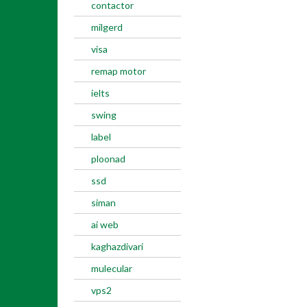
contactor
milgerd
visa
remap motor
ielts
swing
label
ploonad
ssd
siman
ai web
kaghazdivari
mulecular
vps2