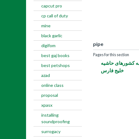
capcut pro
cp call of duty
mine
black garlic
pipe
digifom
Pages for this section
best gaj books
وگیت 600 تا صادرات به کشورهای حاشیه
best petshops
خلیج فارس
azad
online class
proposal
xpasx
installing
soundproofing
surrogacy