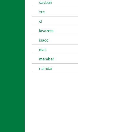
sayban
tre
cl
lavazem
isaco
mac
member
namdar