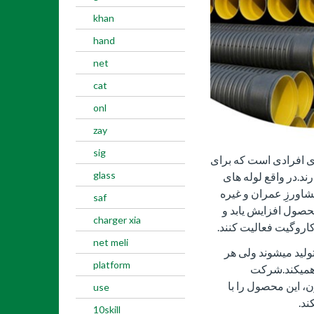
khan
hand
net
cat
onl
zay
sig
 یکی از دغدغه های افرادی است که برای
glass
ند.در واقع لوله های
شاورزِ عمران و غیره
saf
محصول افزایش یابد و
charger xia
اروگیت فعالیت کنند.
net meli
ولید میشوند ولی هر
platform
ادهمیکند.شرکت
، این محصول را با
use
ند.
10skill