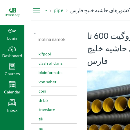
Dashboard
-
pipe
از خرید ارزان لوله کاروگیت 600 تا
-
Login
molina namok
حاشیه خلیج
kifpool
Dashboard
فارس
clash of clans
bioinformatic
Courses
vpn sabet
coin
Calendar
dr biz
translate
Inbox
tik
gu