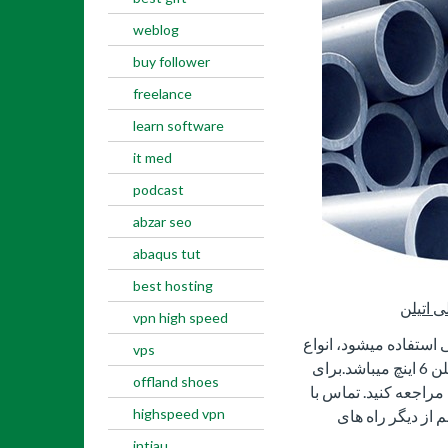
weblog
buy follower
freelance
learn software
it med
podcast
abzar seo
abaqus tut
best hosting
ی اتیلن
vpn high speed
ی استفاده میشود، انواع
vps
بسیار گوناگونی دارد که یکی از آن ها لوله پلی اتیلن 6 اینچ میباشد.برای
offland shoes
 مراجعه کنید. تماس با
highspeed vpn
از دیگر راه های
intiau