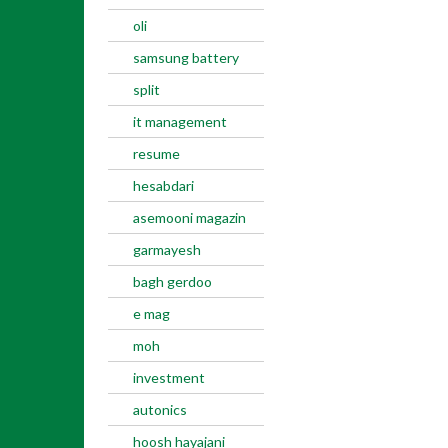
oli
samsung battery
split
it management
resume
hesabdari
asemooni magazin
garmayesh
bagh gerdoo
e mag
moh
investment
autonics
hoosh hayajani