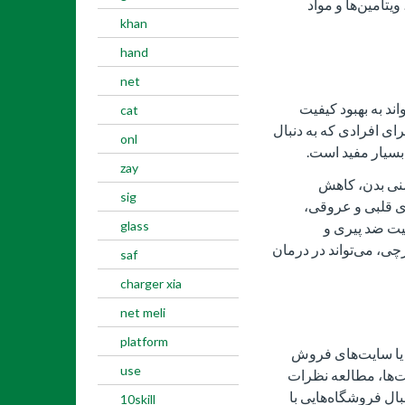
تامین‌ها و مواد
khan
hand
net
ند به بهبود کیفیت
cat
ای افرادی که به دنبال
onl
سیار مفید است.
zay
منی بدن، کاهش
sig
ی قلبی و عروقی،
glass
یت ضد پیری و
چی، می‌تواند در درمان
saf
charger xia
net meli
platform
و یا سایت‌های فروش
use
ت‌ها، مطالعه نظرات
بال فروشگاه‌هایی با
10skill