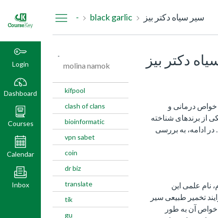
Dashboard
سیر سیاه دکتر بیز
black garlic
-
یاه دکتر بیز
-
Login
molina namok
kifpool
Dashboard
 خواص درمانی و
clash of clans
کی از برندهای شناخته
bioinformatic
Courses
 در ادامه، به بررسی
vpn sabet
coin
Calendar
dr biz
translate
Inbox
، نام علمی این
یند تخمیر طبیعی سیر
tik
 خواص آن به طور
gu