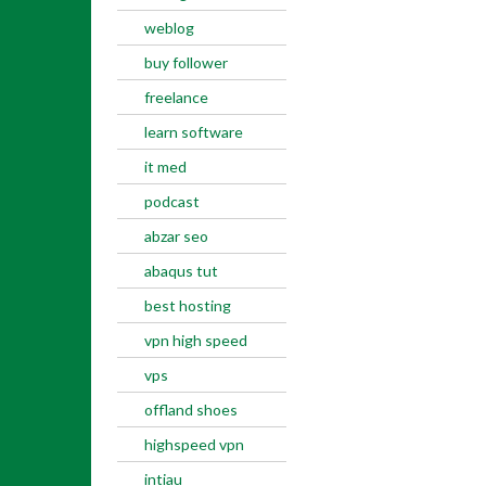
weblog
buy follower
freelance
learn software
it med
podcast
abzar seo
abaqus tut
best hosting
vpn high speed
vps
offland shoes
highspeed vpn
intiau