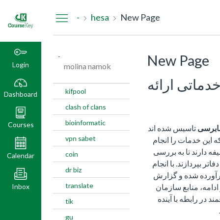
Dashboard
-
hesa
New Page
-
New Page
Login
molina namok
ماتی ارائه
kifpool
Dashboard
clash of clans
bioinformatic
Courses
برسی
تاسیس شده اند
vpn sabet
ه این خدمات را انجام
 دارند تا به بررسی
coin
Calendar
ر بپردازند. با انجام
dr biz
رآورده شده و گزارش
translate
Inbox
 ادامه، منابع سازمان
د در رابطه با آینده
tik
gu