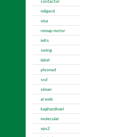
contactor
milgerd
visa
remap motor
ielts
swing
label
ploonad
ssd
siman
ai web
kaghazdivari
mulecular
vps2