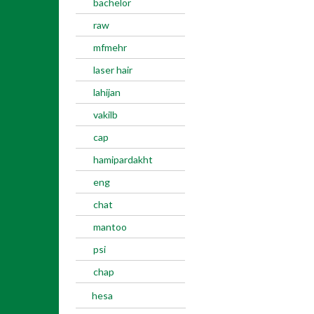
bachelor
raw
mfmehr
laser hair
lahijan
vakilb
cap
hamipardakht
eng
chat
mantoo
psi
chap
hesa