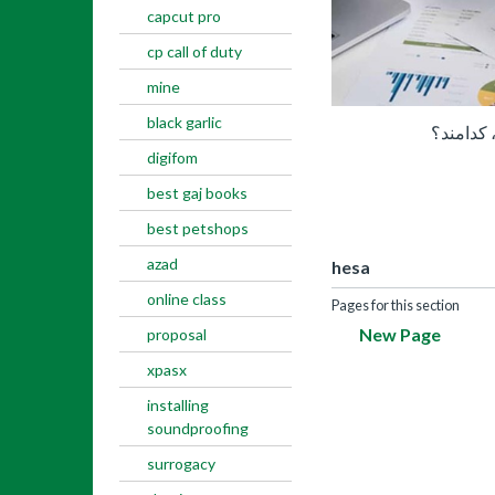
capcut pro
cp call of duty
mine
black garlic
کدامند؟
digifom
best gaj books
best petshops
azad
hesa
online class
Pages for this section
New Page
proposal
xpasx
installing
soundproofing
surrogacy