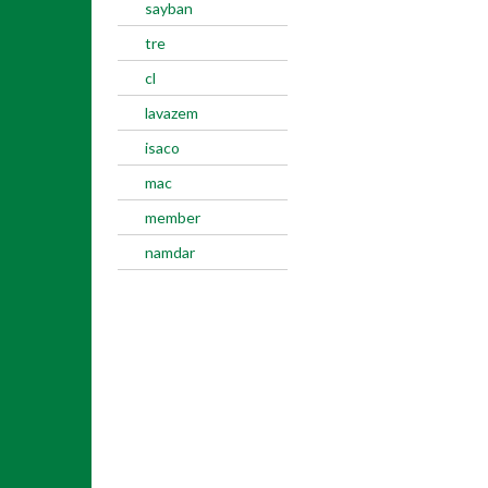
sayban
tre
cl
lavazem
isaco
mac
member
namdar