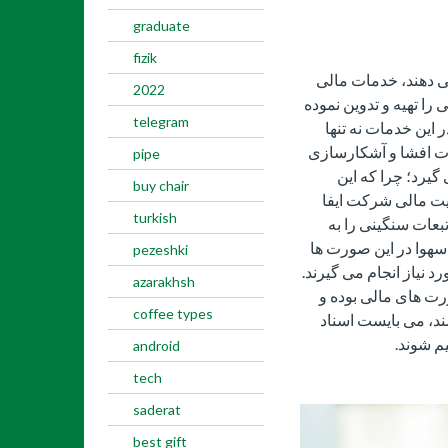
graduate
fizik
ی دهند، خدمات مالی
2022
 تهیه و تدوین نموده
telegram
 این خدمات نه تنها
ت افشا و آشکارسازی
pipe
رد؛ چرا که این
buy chair
ت مالی شرکت ایفا
turkish
بعات سنگینی را به
 سهوا در این صورت ها
pezeshki
 نیاز انجام می گیرند.
azarakhsh
رت های مالی بوده و
coffee types
شند، می بایست اسناد
م شوند.
android
tech
saderat
best gift