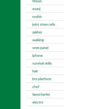
thesis
esanj
nozhic
joint stem cells
zakhm
walking
smm panel
iphone
survival skills
hair
bts platform
chef
fanni herfei
electro