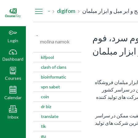
Dashboard
و ابر مبل و ابزار مبلمان
digifom
-
وم سرد، فوم
-
Login
molina namok
ابزار مبلمان
kifpool
Dashboard
clash of clans
bioinformatic
Courses
 ابزار مبلمان فروشگاه
vpn sabet
کن در سراسر کشور
کت های تولید کننده
coin
Calendar
dr biz
کیفیت ممکن در سراسر
translate
Inbox
رین شرکت های تولید
tik
gu