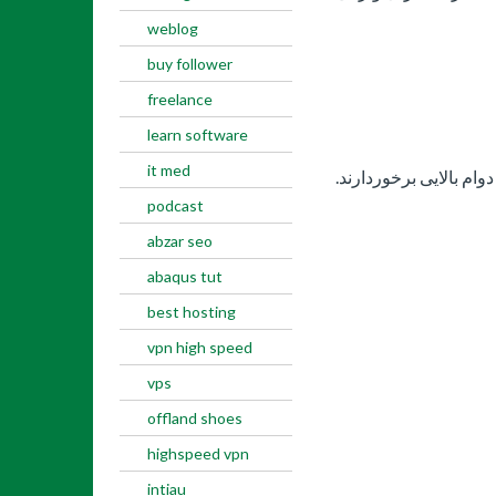
weblog
buy follower
freelance
learn software
it med
ام بالایی برخوردارند.
podcast
abzar seo
abaqus tut
best hosting
vpn high speed
vps
offland shoes
highspeed vpn
intiau