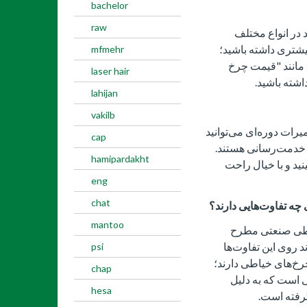
bachelor
raw
د در انواع مختلف
یشتری داشته باشید؛
mfmehr
 مانند "قیمت چرخ
laser hair
اشته باشید.
lahijan
vakilb
یرات دوره‌ای می‌توانید
cap
 خدمت‌رسانی هستند.
hamipardakht
ید و با خیال راحت
eng
chat
ه تفاوت‌هایی دارند؟
mantoo
اطی صنعتی مطرح
 روی این تفاوت‌ها
psi
چرخ‌های خیاطی دارند؛
chap
 است که به دلیل
hesa
گرفته است.