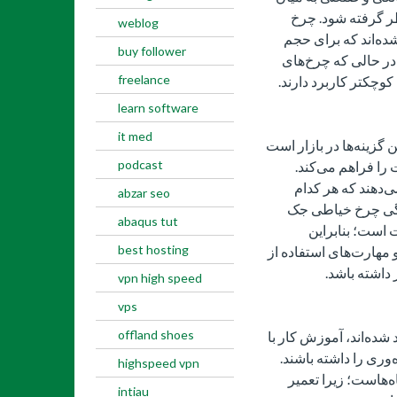
نظر گرفته شود. چرخ
weblog
ده‌اند که برای حجم
buy follower
در حالی که چرخ‌های
freelance
وچکتر کاربرد دارند.
learn software
it med
گزینه‌ها در بازار است
podcast
را فراهم می‌کند.
ی‌دهند که هر کدام
abzar seo
ندگی چرخ خیاطی جک
abaqus tut
 است؛ بنابراین
best hosting
هارت‌های استفاده از
 داشته باشد.
vpn high speed
vps
offland shoes
شده‌اند، آموزش کار با
‌وری را داشته باشند.
highspeed vpn
‌هاست؛ زیرا تعمیر
intiau