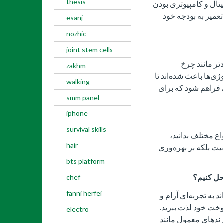
thesis
تال و کامپیوتری بودن
عمیر به بودجه خود
esanj
nozhic
joint stem cells
یدتر مانند چرخ
zakhm
ی‌ها باعث شده‌اند تا
walking
 فراهم شود که برای
smm panel
iphone
survival skills
اع مختلف بدانید،
hair
یت بلکه بر بهره‌وری
bts platform
حل کنیم؟
chef
fanni herfei
به تجربه‌ای آرام و
دوخت خود لذت ببرید.
electro
رندهای معمول مانند