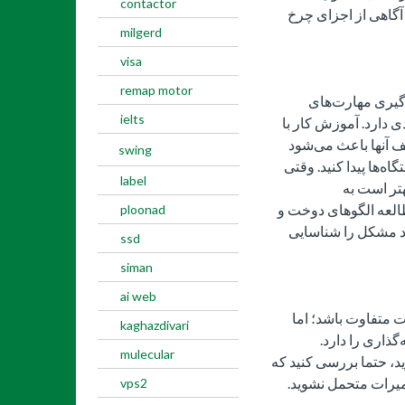
contactor
 آگاهی از اجزای چرخ
milgerd
visa
remap motor
دگیری مهارت‌های
ielts
 دارد. آموزش کار با
 آنها باعث می‌شود
swing
ه‌ها پیدا کنید. وقتی
label
تر است به
مطالعه الگوهای دوخت و
ploonad
ید مشکل را شناسایی
ssd
siman
ai web
 متفاوت باشد؛ اما
kaghazdivari
ذاری را دارد.
mulecular
، حتما بررسی کنید که
عمیرات متحمل نشوید.
vps2