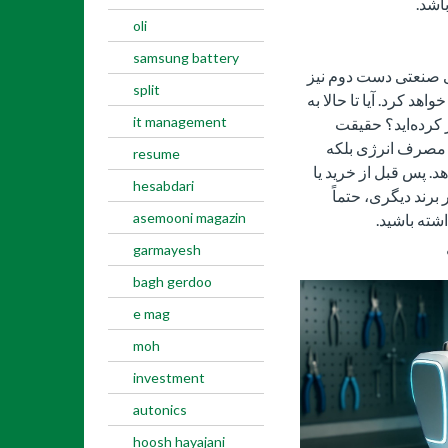
اشد.
oli
samsung battery
ی صنعتی دست دوم نیز
split
هد کرد. آیا تا حالا به
it management
 کرده‌اید؟ حقیقت
ا مصرف انرژی بلکه
resume
. پس قبل از خرید یا
hesabdari
رند دیگری، حتماً
asemooni magazin
شته باشید.
garmayesh
bagh gerdoo
e mag
moh
investment
autonics
hoosh hayajani