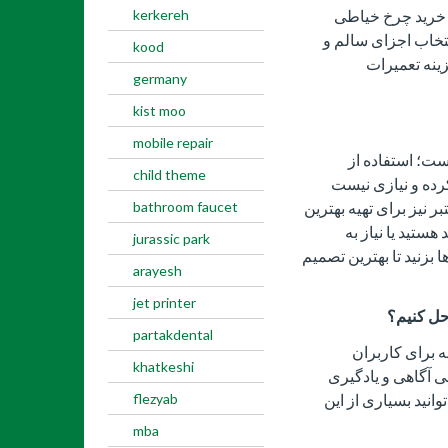
ی خرید چرخ خیاطی
kerkereh
نتخاب اجزای سالم و
kood
ینه تعمیرات
germany
kist moo
mobile repair
ست؛ استفاده از
child theme
رده و نیازی نیست
ر نیز برای تهیه بهترین
bathroom faucet
ستید یا نیاز به
jurassic park
 بزنید تا بهترین تصمیم
arayesh
jet printer
حل کنیم؟
partakdental
برای کاربران
khatkeshi
می آگاهی و یادگیری
انید بسیاری از این
flezyab
mba