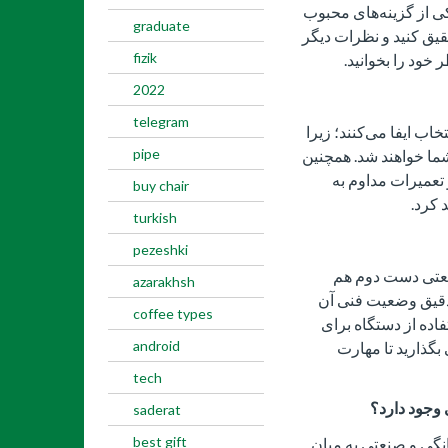
کی از گزینه‌های محبوب
graduate
قیق کنید و نظرات دیگر
fizik
خود را بخوانید.
2022
telegram
ب ایفا می‌کنند؛ زیرا
pipe
ا خواهند شد. همچنین
تعمیرات مداوم به
buy chair
 کرد.
turkish
pezeshki
نعتی دست دوم هم
azarakhsh
 دقیق وضعیت فنی آن
coffee types
فاده از دستگاه برای
android
بگذارید تا مهارت
tech
وجود دارد؟
saderat
best gift
گی و صنعتی به میان