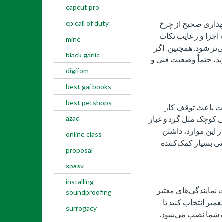
capcut pro
نگهداری صحیح از چرخ
cp call of duty
اجزا و رعایت نکات
mine
‌تر شود. همچنین، اگر
black garlic
، حتماً وضعیت فنی و
digifom
best gaj books
best petshops
ت باعث توقف کار
ایل کوچک مثل گرد و غبار
azad
این موارد، داشتن
online class
ی بسیار کمک‌کننده
proposal
xpasx
installing
نمایندگی‌های معتبر
soundproofing
یر انتخاب کنید تا
surrogacy
 شما نصب می‌شود.