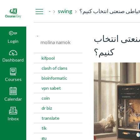
Dashboard
یاطی صنعتی انتخاب کنیم؟
swing
-
عتی انتخاب
-
Login
molina namok
کنیم؟
kifpool
Dashboard
clash of clans
bioinformatic
Courses
vpn sabet
coin
Calendar
dr biz
translate
Inbox
tik
gu