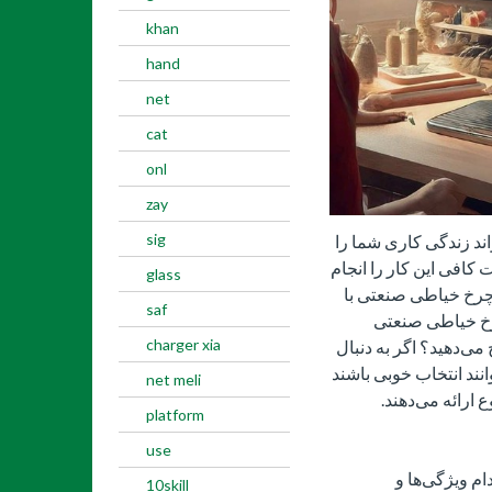
khan
hand
net
cat
onl
zay
sig
د زندگی کاری شما را
 کافی این کار را انجام
glass
ع چرخ خیاطی صنعتی با
saf
رخ خیاطی صنعتی
charger xia
 می‌دهید؟ اگر به دنبال
نند انتخاب خوبی باشند
net meli
 ارائه می‌دهند.
platform
use
ام ویژگی‌ها و
10skill