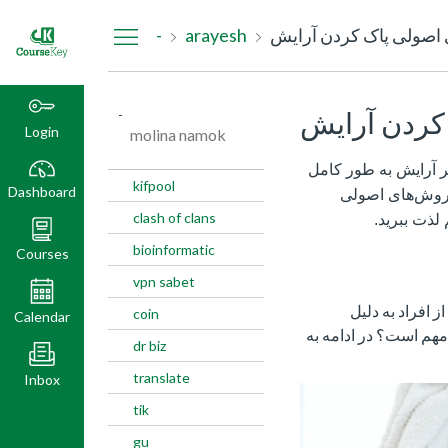
Dashboard
اصولی پاک کردن آرایش
arayesh
-
کردن آرایش
-
Login
molina namok
ر آرایش به طور کامل
kifpool
Dashboard
 روش‌های اصولی
clash of clans
لذت ببرید.
bioinformatic
Courses
vpn sabet
 افراد به دلیل
coin
Calendar
 مهم است؟ در ادامه به
dr biz
translate
Inbox
tik
gu