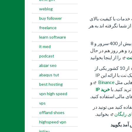
weblog
buy follower
ه خدمات با کیفیت بالای
از شما نگرفته اند به هر
freelance
learn software
با بیش از 400 سرور و 8
it med
 دارد و هر روز هم در حال
podcast
نت
را از اینجا بخوانید
abzar seo
از 10 کشور یکی از
abaqus tut
بهترین شرکت ها تو این حوزه می باشد , سایت تیک نت با ارائه این IP
هایی مثل
Binance
و
best hosting
رید کنید, با
خرید IP
vpn high speed
ای مالی استفاده کنید.
vps
تقاعد نشدین که از TikNet VPN استفاده کنید می تونید در
offland shoes
ی رایگان
بخوانید.
highspeed vpn
intiau