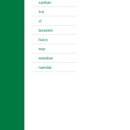
sayban
tre
cl
lavazem
isaco
mac
member
namdar