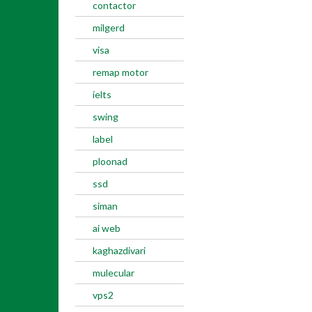
contactor
milgerd
visa
remap motor
ielts
swing
label
ploonad
ssd
siman
ai web
kaghazdivari
mulecular
vps2