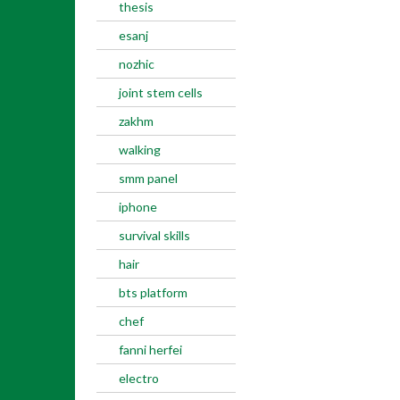
thesis
esanj
nozhic
joint stem cells
zakhm
walking
smm panel
iphone
survival skills
hair
bts platform
chef
fanni herfei
electro