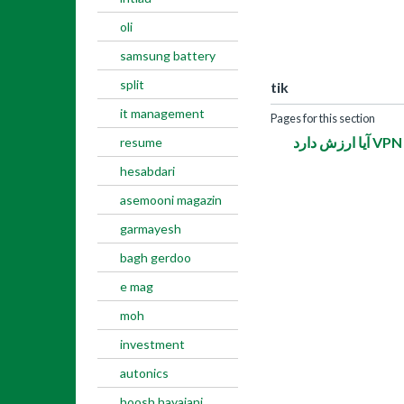
oli
samsung battery
split
tik
it management
Pages for this section
resume
hesabdari
asemooni magazin
garmayesh
bagh gerdoo
e mag
moh
investment
autonics
hoosh hayajani