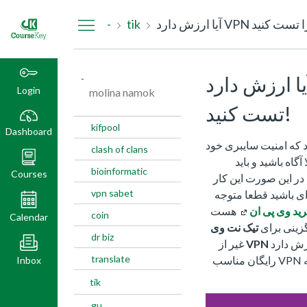
Dashboard
-
tik
ا ارزش دارد VPN غیر از تیک نت را
-
Login
molina namok
تست کنید!
kifpool
Dashboard
د که امنیت سایبری خود
clash of clans
 شما باید از خطرات Online کاملا آگاه باشید و باید
bioinformatic
Courses
 در این صورت این کار
vpn sabet
ی باشید قطعا متوجه
ید وی پی ان
هست
coin
Calendar
گزینی برای
تیک نت وی
dr biz
رزش دارد
VPN
غیر از
translate
تیک نت را تست کنید ! حالا جواب به این سوال که VPN رایگان مناسب
Inbox
tik
gu