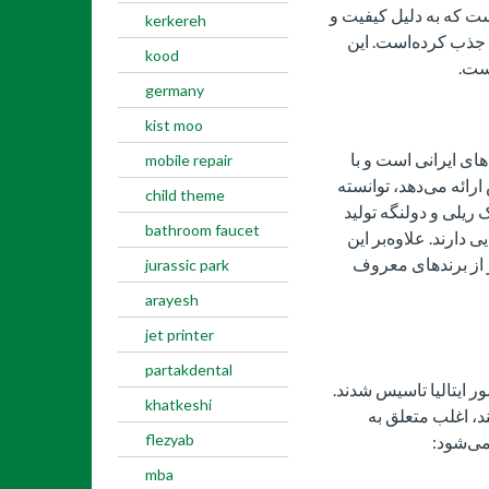
ست که به دلیل کیفیت و
kerkereh
 جذب کرده‌است. این
kood
ست.
germany
kist moo
های ایرانی است و با
mobile repair
ائه می‌دهد، توانسته
child theme
ریلی و دولنگه تولید
bathroom faucet
 دارند. علاوه‌بر این
یز از برندهای معروف
jurassic park
arayesh
jet printer
partakdental
 ایتالیا تاسیس شدند.
khatkeshi
ند، اغلب متعلق به
flezyab
می‌شود:
mba