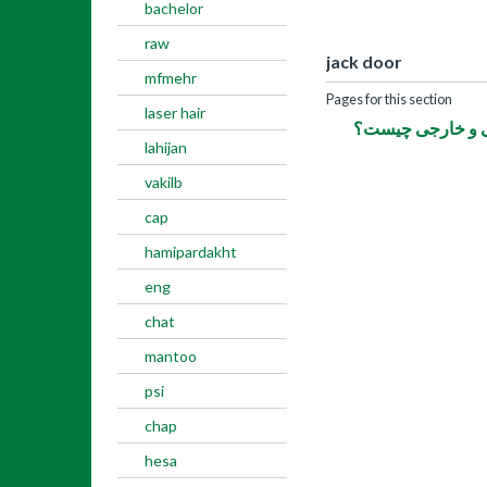
bachelor
raw
jack door
mfmehr
Pages for this section
laser hair
نی و خارجی چیست؟
lahijan
vakilb
cap
hamipardakht
eng
chat
mantoo
psi
chap
hesa