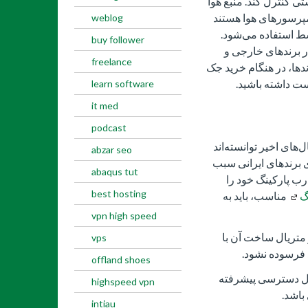
ی کنترل کند. منبع هوا
مپرسورهای هوا هستند
weblog
ط استفاده می‌شود.
buy follower
در برندهای خارجی و
freelance
رندها، در هنگام خرید جک
ت داشته‌ باشید.
learn software
it med
podcast
های اخیر توانسته‌اند
abzar seo
ای برندهای ایرانی سبب
abaqus tut
ب پارکینگ خود را
best hosting
گ
مناسب، باید به
vpn high speed
 متریال ساخت آن با
vps
 فرسوده نشود.
offland shoes
رل دسترسی پیشرفته
highspeed vpn
باشد.
intiau