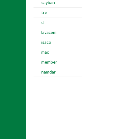
sayban
tre
cl
lavazem
isaco
mac
member
namdar