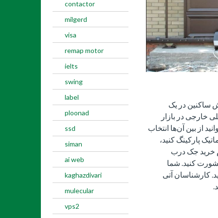
contactor
milgerd
visa
remap motor
ielts
swing
label
ش ساکنین در یک
ploonad
ی خارجی در بازار
نید از بین آن‌ها انتخاب
ssd
تیک پارکینگ کنید،
siman
ام خرید جک درب
ai web
مشورت کنید. شما
نید. کارشناسان آتی
kaghazdivari
.
mulecular
vps2