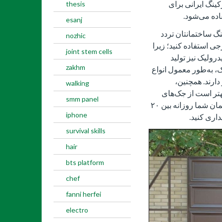
ینگ ایرانی برای
thesis
اده می‌شود.
esanj
نگ ساختمانتان تردد
nozhic
جی استفاده کنید؛ زیرا
joint stem cells
ولیک نیز تولید
zakhm
ک، به‌طور معمول انواع
 دارند. همچنین،
walking
هتر است از جک‌های
smm panel
خارجی استفاده کنید؛ اما اگر تردد ساکنین ساختمان شما روزانه بین ۲۰
iphone
survival skills
hair
bts platform
chef
fanni herfei
electro