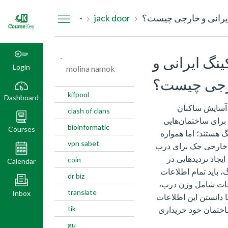
Dashboard
ایرانی و خارجی چیست؟
jack door
-
نگ ایرانی و
-
Login
molina namok
جی چیست؟
kifpool
Dashboard
 آسایش ساکنان
clash of clans
برای ساختمان‌هایی
bioinformatic
Courses
گ هستند؛ اما همواره
vpn sabet
و خارجی جک برای درب
یجاد تردیدهایی در
coin
Calendar
، باید تمام اطلاعات
dr biz
اعات شامل وزن درب،
translate
Inbox
 دانستن این اطلاعات
tik
اختمان خود خریداری
gu