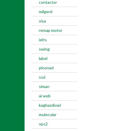
contactor
milgerd
visa
remap motor
ielts
swing
label
ploonad
ssd
siman
ai web
kaghazdivari
mulecular
vps2