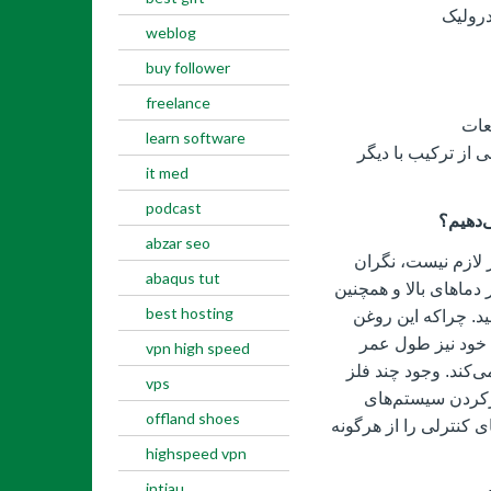
درولیک
weblog
buy follower
freelance
عات
learn software
 از ترکیب با دیگر
it med
podcast
abzar seo
ز روغن بهران آذرخش ویژه 10 دیگر لازم نیست، نگران
abaqus tut
ماهای بالا و همچنین
best hosting
د. چراکه این روغن
 خود نیز طول عمر
vpn high speed
ی‌کند. وجود چند فلز
vps
یزکردن سیستم‌های
offland shoes
 کنترلی را از هرگونه
highspeed vpn
intiau