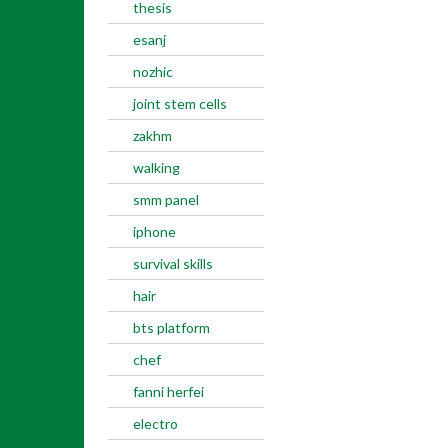
thesis
esanj
nozhic
joint stem cells
zakhm
walking
smm panel
iphone
survival skills
hair
bts platform
chef
fanni herfei
electro