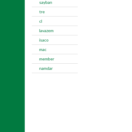
sayban
tre
cl
lavazem
isaco
mac
member
namdar