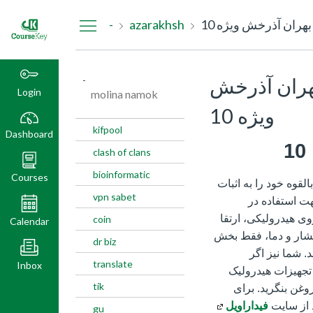
Dashboard
ان آذرخش ویژه 10
azarakhsh
-
ران آذرخش
-
Login
molina namok
ویژه 10
kifpool
Dashboard
clash of clans
bioinformatic
Courses
 توانایی‌های بالقوه خود را به اثبات
vpn sabet
هت استفاده در
ی هیدرولیکی، ارتقا
coin
Calendar
فشار و دما، فقط بخش
dr biz
. شما نیز اگر
translate
Inbox
تجهیزات هیدرولیک
tik
وغن بنگرید. برای
 از سایت
فیداراویل
gu