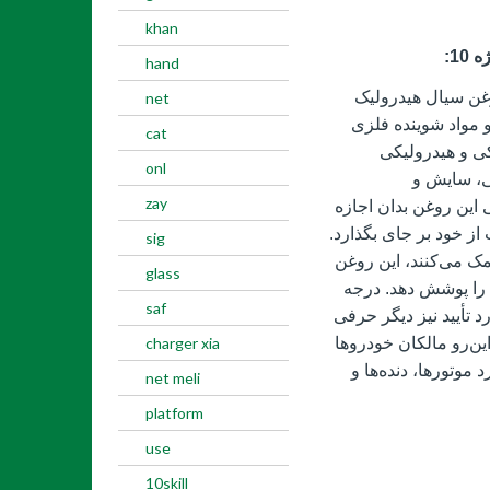
khan
1:
hand
می‌توان یک روغن سیال هیدرولیک
net
 مواد شوینده فلزی
cat
کی و هیدرولیکی
onl
ی، سایش و
zay
 این روغن بدان اجازه
ز خود بر جای بگذارد.
sig
ک می‌کنند، این روغن
glass
 را پوشش دهد. درجه
saf
مورد تأیید نیز دیگر حرفی
این‌رو مالکان خودروها
charger xia
موتورها، دنده‌ها و
net meli
platform
use
10skill