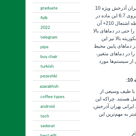
graduate
در میان مشخصات فیزیکی و شیمیایی روغن بهران آذرخش ویژه 10
آنچه از همه بیشتر خودنمایی می‌کند، درجه گرانروی 6.7 این ماده در
fizik
دمای 100 درجه سانتی‌گراد است. بعد از آن نقطه اشتعال 210+ آن
2022
ا حتی در دماهای بالا
telegram
 و شاخص ویسکوزیته بالا نیز این
ر دماهای پایین محیط
pipe
را در دماهای متغیر،
buy chair
از سیستم‌ها مورد
turkish
pezeshki
:
azarakhsh
با بررسی مزایای روغن بهران آذرخش ویژه 10 با طیف وسیعی از
coffee types
مل هستند. چراکه این
android
د ایرانی بهران آذرخش،
ر به مهم‌ترین این
tech
saderat
ر
best gift