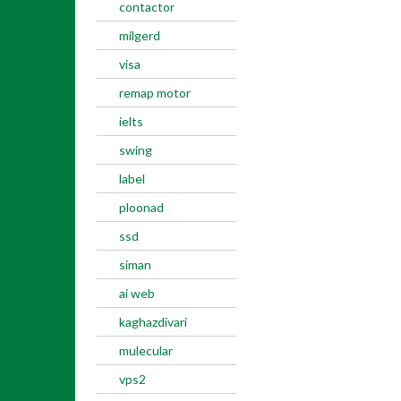
contactor
milgerd
visa
remap motor
ielts
swing
label
ploonad
ssd
siman
ai web
kaghazdivari
mulecular
vps2