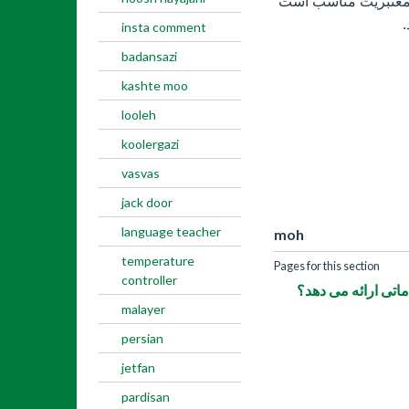
 معتبریت مناسب است
.
insta comment
badansazi
kashte moo
looleh
koolergazi
vasvas
jack door
language teacher
moh
temperature
Pages for this section
controller
تی ارائه می دهد؟
malayer
persian
jetfan
pardisan