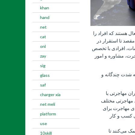
khan
hand
net
ل هستند که افراد را
cat
مقصد تا استقرار در
onl
سات، افرادی با تخصص
جرت، مشاوره و امور
zay
sig
 شدت چندگانه و
glass
saf
ان مهاجرتی با
charger xia
ی مهاجرتی مختلف
net meli
ای مهاجرت برای
platform
ی کسب و کار
use
 می‌کنند تا
10skill