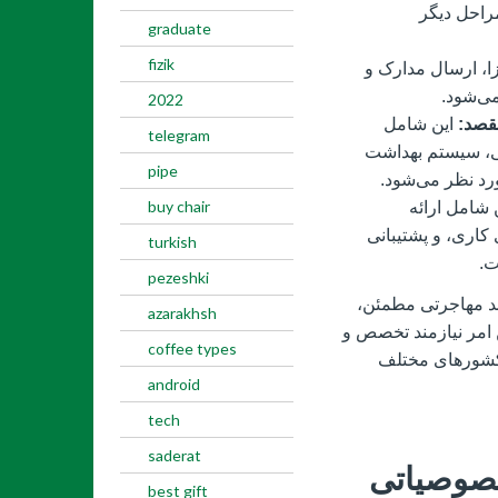
مراحل دیگر
graduate
fizik
ا، ارسال مدارک و
ی‌شود.
2022
قصد:
این شامل
telegram
ی، سیستم بهداشت
pipe
د نظر می‌شود.
buy chair
 شامل ارائه
اری، و پشتیبانی
turkish
ت.
pezeshki
د مهاجرتی مطمئن،
azarakhsh
 امر نیازمند تخصص و
coffee types
 کشورهای مختلف
android
tech
saderat
صوصیاتی
best gift