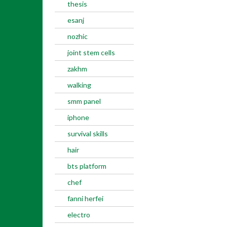
thesis
esanj
nozhic
joint stem cells
zakhm
walking
smm panel
iphone
survival skills
hair
bts platform
chef
fanni herfei
electro