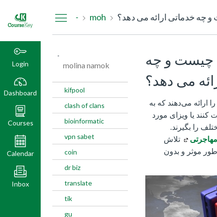
Dashboard
چه خدماتی ارائه می دهد؟
moh
-
چیست و چه
-
Login
molina namok
ائه می دهد؟
kifpool
Dashboard
ارائه می‌دهند که به
clash of clans
 کنند یا ویزای مورد
bioinformatic
Courses
تلف را بگیرند.
vpn sabet
هاجرتی
تلاش
ه طور موثر و بدون
coin
Calendar
dr biz
translate
Inbox
tik
gu