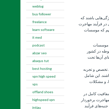
weblog
buy follower
ی‌هایی باشند که
freelance
ی در فرآیند مهاجرت
learn software
مهم که موسسات
it med
. موسسات
podcast
بوطه در کشور
abzar seo
ای آن‌ها تحت
abaqus tut
best hosting
 تخصص و تجربه
شند. این شامل
vpn high speed
ا، و مشکلات
vps
offland shoes
شفافیت کامل در
highspeed vpn
 مهاجرت برخوردار
 جنبه‌های فرآیند
intiau