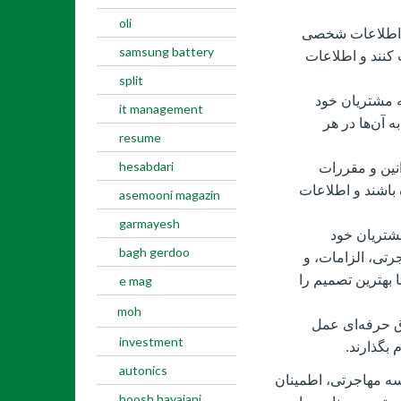
oli
 اطلاعات شخصی
samsung battery
نند و اطلاعات
split
ه مشتریان خود
it management
ه آن‌ها در هر
resume
hesabdari
انین و مقررات
 باشند و اطلاعات
asemooni magazin
garmayesh
شتریان خود
bagh gerdoo
رتی، الزامات، و
ا بهترین تصمیم را
e mag
moh
ق حرفه‌ای عمل
investment
 بگذارند.
autonics
ه مهاجرتی، اطمینان
hoosh hayajani