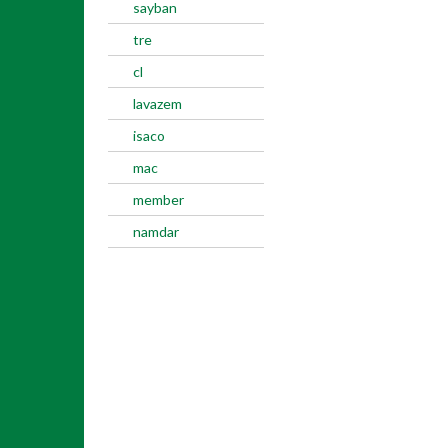
sayban
tre
cl
lavazem
isaco
mac
member
namdar