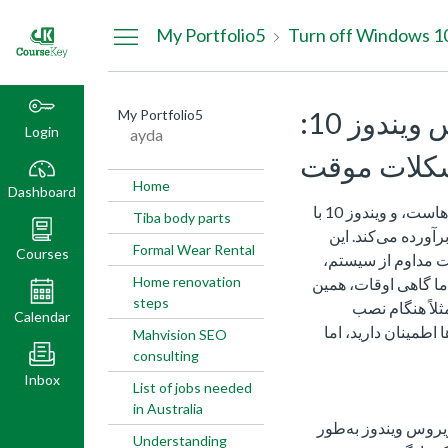
Dashboard
My Portfolio5
خاموش کردن آنتی ویروس ویندوز 10:
My Portfolio5
Login
ayda
شکلات موقت
Home
Dashboard
امنیت در دنیای دیجیتال یکی از مهم‌ترین اولویت‌هاست، و ویندوز 10 با
Tiba body parts
Window، این نیاز را برآورده می‌کند. این
Formal Wear Rental
Courses
ت مداوم از سیستم،
Home renovation
اما گاهی اوقات، همین
steps
ثلاً هنگام نصب
Calendar
 اطمینان دارید، اما
Mahvision SEO
consulting
Inbox
List of jobs needed
in Australia
ویروس ویندوز به‌طور
Understanding